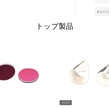
革新によって、私達はより多くの価値を作
な光学部品の範囲を、発見して下さい。私達
真空メッキと光学材料の広い範囲からの注
トップ製品
に見える光学ガラス、等。 干渉フィル
ま
ーザー、オートメーション装置、半導体の生
生物測定学、医療機器および装置、通信保
軍装置、赤外線イメージ投射、視覚光源、
の認識、マイクロ投射およびイメージ投射
械、美装
のプロセス用機器および科学的な区域で広