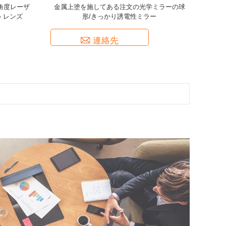
角度レーザ
金属上塗を施してある注文の光学ミラーの球
 レンズ
形/きっかり誘電性ミラー
連絡先