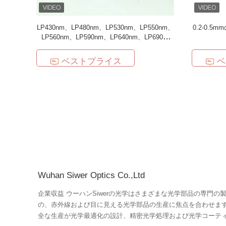
LP430nm、LP480nm、LP530nm、LP550nm、
0.2-0.
LP560nm、LP590nm、LP640nm、LP690、
LP670nmの在庫の化粧品の器械フィルター
ベストプライス
ベ
Wuhan Siwer Optics Co.,Ltd
企業収益 ウーハンSiwerの光学はさまざまな光学部品の専門の製造業者です。私達は光学干渉フィルタ
の、赤外線および目に見える光学部品の生産に焦点を合わせま
全な生産が光学最適化の設計、精密光学処理および光学コーテ