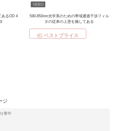
あるOD 4
590-850nm光学系のための帯域通過干渉フィル
タ
タの従来の上塗を施してある
ベストプライス
ージ