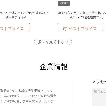
5mmの小さな溝の生化学的な狭帯域の光
深く妨害を用いる堅い上塗を施して
学干渉フィルタ
の10nm帯域通過光フィル
ストプライス
ベストプライス
多くを見て下さい
企業情報
メッセ
す。会社は処理していておよび試験装置完
ィングの技術および生産技術が、完全な質