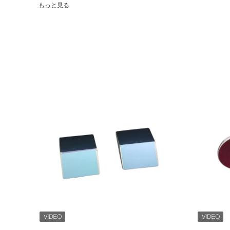
の管理システムあります。連続的な科学技術の進歩および管理
もっと見る
成し、私達の顧客によりよい製品とサービスを提供します。 製品範囲 干渉フィルタ、光学レンズ、プリズ
ム、レーザーの窓の、誘電性および金属mirorsを含む標準的
は私達の在庫から速い干渉フィルタ購入および配達を供給し、
文の光学要素を設計し、製造してもいいです。 赤外線および目に見える光学プリズム、レンズ、窓材料:ゲ
ルマニウム、ケイ素、ZnSe、ZnS、CaF2、MgF2、サファイア、目
タ:帯域フィルタ、shortpassフィルター、longpassフィルター。 私達のフィルターは広く利用されてい
すで:無人、UAV、光ファイバー コミュニケーション、産業レ
産、マイクロ測定システム、造る調査および地図を描くこと、
全監査、美の器械、段階の照明、高エネルギー レーザー装置、
生化学的な検光子、酵素のマーカー、指紋の同一証明、虹の膜
システム。 光学コーティング:赤外線反反射コーティング、部分的な反射コーティング、高い反射コーティ
ング、分極のBeamsplitterのコーティング、二色性のコーティング。 私達のプロダクトは精密機
置、医療機器、赤外線イメージ投射、測定システム、レーザー
く利用されています。