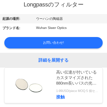
達
Longpassのフィルター
に
つ
起源の場所:
ウーハンの陶磁器
い
Wuhan Siwer Optics
ブランド名:
て
お問い合わせ!
工
詳細を展開する
場
高い伝達が付いている
旅
カスタマイズされた
行
880nm長いパスの光フ
ィルタ
1-99USD/piece MOQ:5 個セット
接触
品