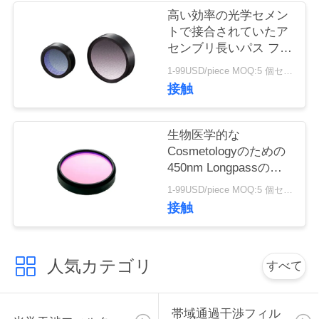
質
高い効率の光学セメン
トで接合されていたア
管
センブリ長いパス フィ
理
ルター480nm
1-99USD/piece MOQ:5 個セット
接触
私
生物医学的な
達
Cosmetologyのための
450nm Longpassの端
に
そして二色性フィルタ
1-99USD/piece MOQ:5 個セット
連
ー
接触
絡
し
人気カテゴリ
すべて
て
下
帯域通過干渉フィル