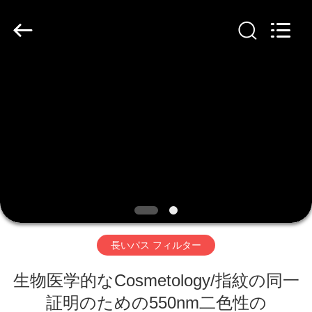
品
質
光
学
干
渉
フ
家
ィ
ル
タ
サ
プ
プ
ラ
イ
ヤ
ロ
ー.
Copyright
©
ダ
2019
-
2020
interference-
ク
filter.com.
All
Rights
ト
Reserved.
長いパス フィルター
生物医学的なCosmetology/指紋の同一
私
証明のための550nm二色性の