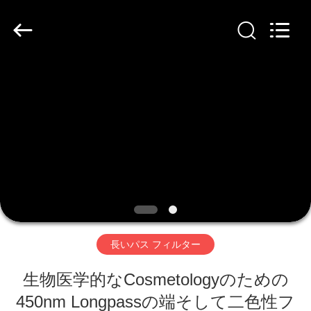
品
質
光
学
干
渉
フ
家
ィ
ル
タ
サ
プ
プ
ラ
イ
ヤ
ロ
ー.
Copyright
©
ダ
2019
-
2020
interference-
ク
filter.com.
All
Rights
ト
Reserved.
長いパス フィルター
生物医学的なCosmetologyのための
私
450nm Longpassの端そして二色性フ