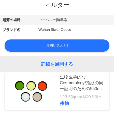
達
ィルター
に
つ
起源の場所:
ウーハンの陶磁器
い
Wuhan Siwer Optics
ブランド名:
て
お問い合わせ!
工
詳細を展開する
場
生物医学的な
旅
Cosmetology/指紋の同
行
一証明のための550nm
二色性のLongpassのフ
1-99USD/piece MOQ:5 個セット
ィルター
接触
品