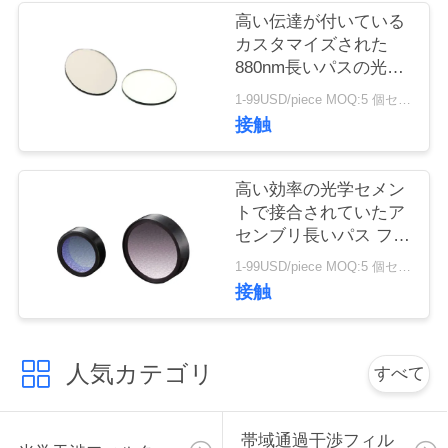
質
高い伝達が付いている
カスタマイズされた
管
880nm長いパスの光フ
理
ィルタ
1-99USD/piece MOQ:5 個セット
接触
私
高い効率の光学セメン
達
トで接合されていたア
センブリ長いパス フィ
に
ルター480nm
1-99USD/piece MOQ:5 個セット
連
接触
絡
し
人気カテゴリ
すべて
て
下
帯域通過干渉フィル