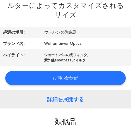
達
ルターによってカスタマイズされる
に
サイズ
つ
起源の場所:
ウーハンの陶磁器
い
Wuhan Siwer Optics
ブランド名:
て
,
ハイライト:
ショート パスの光フィルタ
紫外線shortpassフィルター
工
場
お問い合わせ!
旅
詳細を展開する
行
類似品
品