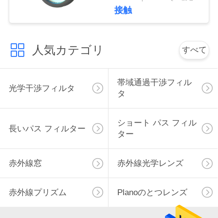
650nm
接触
さ
い
人気カテゴリ
すべて
引
帯域通過干渉フィル
用
光学干渉フィルタ
タ
を
ショート パス フィル
要
長いパス フィルター
ター
求
赤外線窓
赤外線光学レンズ
し
て
赤外線プリズム
Planoのとつレンズ
下