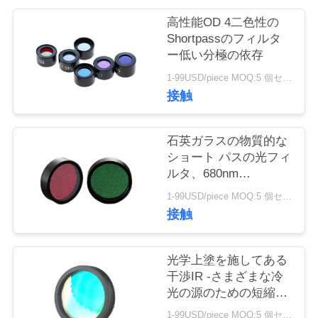
質
高性能OD 4二色性の
管
Shortpassのフィルタ
ー低い分極の依存
理
1-99USD/piece MOQ:5 個セット
接触
私
達
石英ガラスの物質的な
ショート パスの光フィ
に
ルタ、680nm
Shortpassのダイクロ
連
1-99USD/piece MOQ:5 個セット
イック ミラー
接触
絡
し
光学上塗を施してある
干渉IR -さまざまな冷
て
光の源のための短縮さ
れたパス フィルター
下
1-99USD/piece MOQ:5 個セット