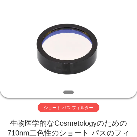
©
2019
-
2026
Wuhan
Siwer
Optics
Co.,Ltd.
家
All
Rights
Reserved.
プ
ロ
ダ
ク
ト
ショート パス フィルター
生物医学的なCosmetologyのための
私
710nm二色性のショート パスのフィ