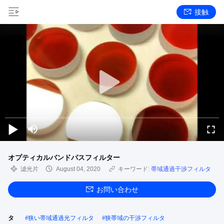
接触
オプティカルバンドパスフィルター
滤光片
August 04, 2020
キーワード:
帯域通過干渉フィルタ
お問い合わせ
タ
#
狭い帯域通過光フィルタ
#
狭帯域の干渉フィルタ