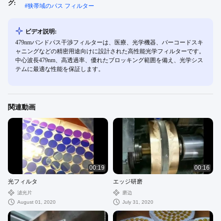
グ:
#
狭帯域のパス フィルター
ビデオ説明:
479nmバンドパス干渉フィルターは、医療、光学機器、バーコードスキ
ャニングなどの精密用途向けに設計された高性能光学フィルターです。
中心波長479nm、高透過率、優れたブロッキング範囲を備え、光学シス
テムに最適な性能を保証します。
関連動画
00:19
00:16
光フィルタ
エッジ研磨
滤光片
磨边
August 01, 2020
July 31, 2020