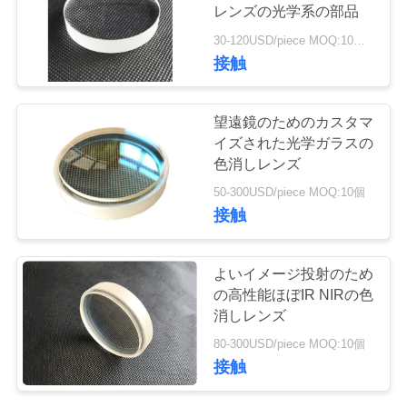
質
レンズの光学系の部品
管
30-120USD/piece MOQ:10部分
接触
理
望遠鏡のためのカスタマ
私
イズされた光学ガラスの
色消しレンズ
達
50-300USD/piece MOQ:10個
に
接触
連
よいイメージ投射のため
絡
の高性能ほぼIR NIRの色
消しレンズ
し
80-300USD/piece MOQ:10個
て
接触
下