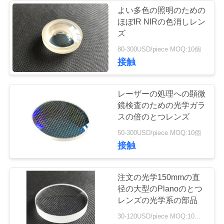
よい多色の照明のための
さ
ほぼIR NIRの色消しレン
い
ズ
80-300USD/piece MOQ:10個
接触
引
用
レーザーの処理への顕微
鏡検査のための光学ガラ
を
スの倍のとつレンズ
要
50-300USD/piece MOQ:10個
接触
求
し
注文の光学150mmの直
て
径の大型のPlanoのとつ
レンズの光学系の部品
下
30-120USD/piece MOQ:10部分