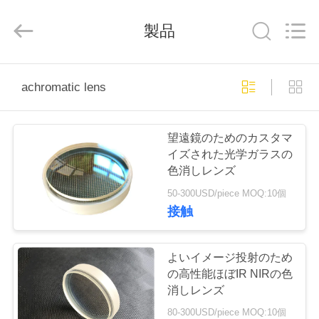
©
2019
-
製品
2025
Wuhan
Siwer
Optics
Co.,Ltd.
家
All
Rights
achromatic lens
Reserved.
プ
望遠鏡のためのカスタマ
ロ
イズされた光学ガラスの
色消しレンズ
ダ
50-300USD/piece MOQ:10個
ク
接触
ト
よいイメージ投射のため
の高性能ほぼIR NIRの色
私
消しレンズ
80-300USD/piece MOQ:10個