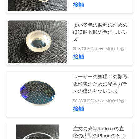
達
接触
に
つ
よい多色の照明のための
ほぼIR NIRの色消しレン
い
ズ
て
80-300USD/piece MOQ:10個
接触
工
レーザーの処理への顕微
場
鏡検査のための光学ガラ
スの倍のとつレンズ
旅
50-300USD/piece MOQ:10個
行
接触
品
注文の光学150mmの直
径の大型のPlanoのとつ