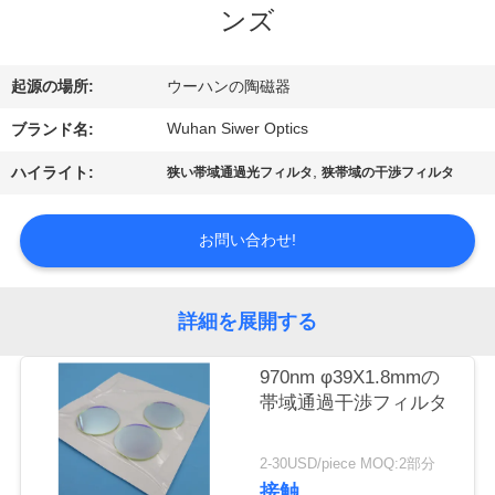
達
ンズ
に
つ
起源の場所:
ウーハンの陶磁器
い
Wuhan Siwer Optics
ブランド名:
て
,
ハイライト:
狭い帯域通過光フィルタ
狭帯域の干渉フィルタ
お問い合わせ!
工
場
詳細を展開する
旅
970nm φ39X1.8mmの
行
帯域通過干渉フィルタ
品
2-30USD/piece MOQ:2部分
接触