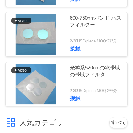
質
管
600-750nmバンド パス
フィルター
理
2-30USD/piece MOQ:2部分
私
接触
達
光学系520nmの狭帯域
に
の帯域フィルタ
連
2-30USD/piece MOQ:2部分
絡
接触
し
て
人気カテゴリ
すべて
下