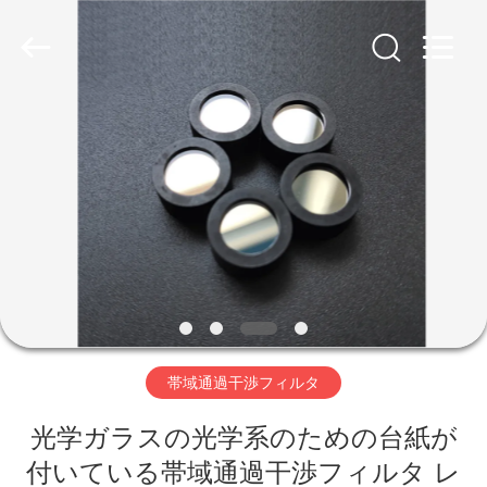
©
2019
-
2026
Wuhan
Siwer
Optics
Co.,Ltd.
家
All
Rights
Reserved.
プ
ロ
ダ
ク
ト
帯域通過干渉フィルタ
光学ガラスの光学系のための台紙が
私
付いている帯域通過干渉フィルタ レ