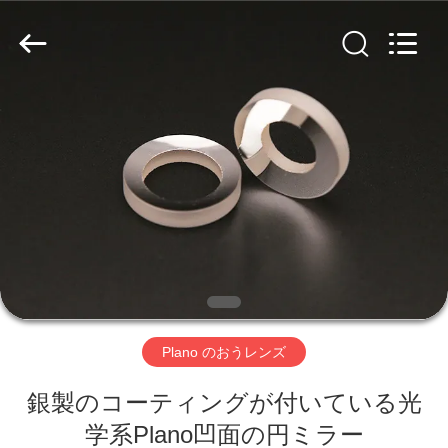
©
2019
-
2026
Wuhan
Siwer
Optics
Co.,Ltd.
家
All
Rights
Reserved.
プ
ロ
ダ
ク
ト
Plano のおうレンズ
銀製のコーティングが付いている光
私
学系Plano凹面の円ミラー