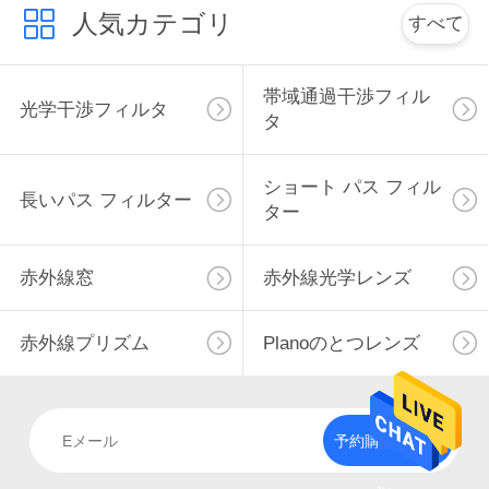
人気カテゴリ
すべて
さ
い
帯域通過干渉フィル
光学干渉フィルタ
タ
引
ショート パス フィル
用
長いパス フィルター
ター
を
赤外線窓
赤外線光学レンズ
要
求
赤外線プリズム
Planoのとつレンズ
し
て
予約購読して下
下