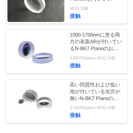
質
MOQ:10個
管
接触
理
1000-1700nmに塗る両
方の表面ARが付いてい
私
るN-BK7 Planoのおう
レンズ
達
3-20USD/piece MOQ:10個
接触
に
連
高い同質性および低い
泡が付いている光沢が
絡
無いN-BK7 Planoのお
うレンズ
し
3-20USD/piece MOQ:10個
接触
て
下