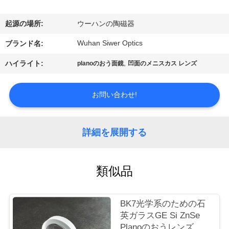
達
に
起源の場所:
ウーハンの陶磁器
つ
Wuhan Siwer Optics
ブランド名:
い
,
ハイライト:
planoのおう面鏡
凹面のメニスカス レンズ
て
お問い合わせ!
工
詳細を展開する
場
旅
類似品
行
BK7光学系のための石
品
英ガラスGE Si ZnSe
Planoのおうレンズ