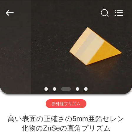
品
質
光
学
干
渉
フ
家
ィ
ル
タ
サ
プ
プ
ラ
イ
ヤ
ロ
ー.
Copyright
©
ダ
2019
-
2020
interference-
ク
filter.com.
All
Rights
ト
Reserved.
赤外線プリズム
高い表面の正確さの5mm亜鉛セレン
私
化物のZnSeの直角プリズム