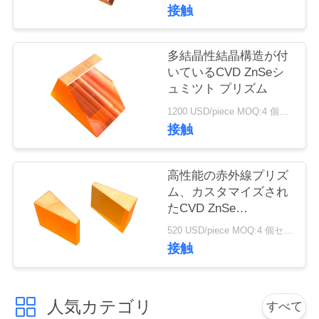
質
接触
管
多結晶性結晶構造が付
理
いているCVD ZnSeシ
ュミツト プリズム
私
1200 USD/piece MOQ:4 個セット
接触
達
に
高性能の赤外線プリズ
ム、カスタマイズされ
連
たCVD ZnSe
Anamorphicプリズム
絡
520 USD/piece MOQ:4 個セット
接触
し
て
人気カテゴリ
すべて
下