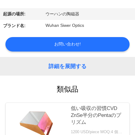
達
に
起源の場所:
ウーハンの陶磁器
つ
Wuhan Siwer Optics
ブランド名:
い
お問い合わせ!
て
詳細を展開する
工
場
類似品
旅
行
低い吸収の習慣CVD
ZnSe半分のPentaのプ
リズム
品
1200 USD/piece MOQ:4 個セット